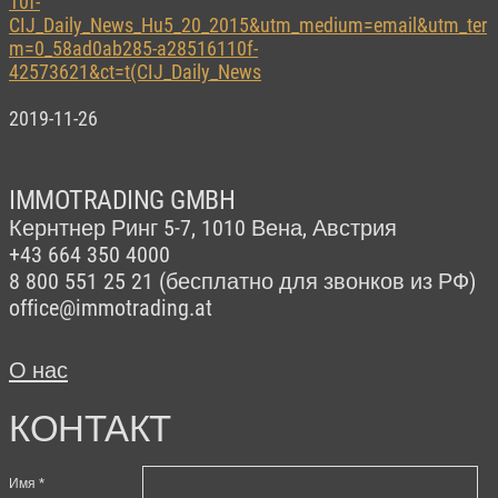
10f-
CIJ_Daily_News_Hu5_20_2015&utm_medium=email&utm_ter
m=0_58ad0ab285-a28516110f-
42573621&ct=t(CIJ_Daily_News
2019-11-26
IMMOTRADING GMBH
Кернтнер Ринг 5-7,
1010 Вена, Австрия
+43 664 350 4000
8
800 551 25 21 (бесплатно для звонков из РФ)
office@immotrading.at
О нас
КОНТАКТ
Имя